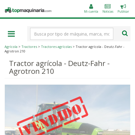
Public
Topmaquinaria.com
un
Mi cuenta
Noticias
Publicar
anunc
Término
de
búsqueda
Agrícola
>
Tractores
>
Tractores agrícolas
> Tractor agrícola - Deutz-Fahr -
Agrotron 210
Tractor agrícola - Deutz-Fahr -
Agrotron 210