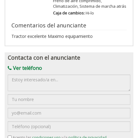
Freno de aire comprimido,
Climatización, Sistema de marcha atrás
Caja de cambios:
Hi-lo
Comentarios del anunciante
Tractor excelente Maximo equipamiento
Contacta con el anunciante
Ver teléfono
Mensaje
Nombre
Email
Teléfono
Acepto las
condiciones uso
y la
política de privacidad
.