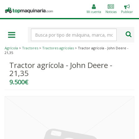
Public
Topmaquinaria.com
un
Mi cuenta
Noticias
Publicar
anunc
Término
de
búsqueda
Agrícola
>
Tractores
>
Tractores agrícolas
> Tractor agrícola - John Deere -
21,35
Tractor agrícola - John Deere -
21,35
9.500€