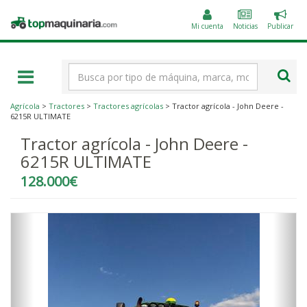
Public
Topmaquinaria.com
un
Mi cuenta
Noticias
Publicar
anunc
Término
de
búsqueda
Agrícola
>
Tractores
>
Tractores agrícolas
> Tractor agrícola - John Deere -
6215R ULTIMATE
Tractor agrícola - John Deere -
6215R ULTIMATE
128.000€