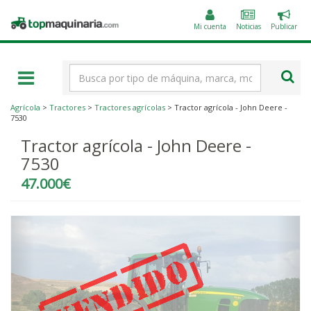
Public
Topmaquinaria.com
un
Mi cuenta
Noticias
Publicar
anunc
Término
de
búsqueda
Agrícola
>
Tractores
>
Tractores agrícolas
> Tractor agrícola - John Deere -
7530
Tractor agrícola - John Deere -
7530
47.000€