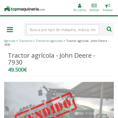
Public
Topmaquinaria.com
un
Mi cuenta
Noticias
Publicar
anunc
Término
de
búsqueda
Agrícola
>
Tractores
>
Tractores agrícolas
> Tractor agrícola - John Deere -
7930
Tractor agrícola - John Deere -
7930
49.500€