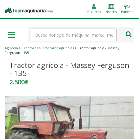
Public
Topmaquinaria.com
un
Mi cuenta
Noticias
Publicar
anunc
Término
de
búsqueda
Agrícola
>
Tractores
>
Tractores agrícolas
> Tractor agrícola - Massey
Ferguson - 135
Tractor agrícola - Massey Ferguson
- 135
2.500€