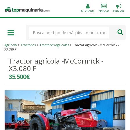
Public
Topmaquinaria.com
un
Mi cuenta
Noticias
Publicar
anunc
Término
de
búsqueda
Agrícola
>
Tractores
>
Tractores agrícolas
> Tractor agrícola -McCormick -
X3.080 F
Tractor agrícola -McCormick -
X3.080 F
35.500€