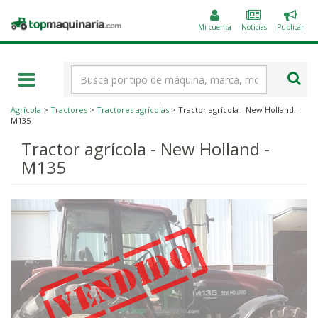
Public
Topmaquinaria.com
un
Mi cuenta
Noticias
Publicar
anunc
Término
de
búsqueda
Agrícola
>
Tractores
>
Tractores agrícolas
> Tractor agrícola - New Holland -
M135
Tractor agrícola - New Holland -
M135
‹
›