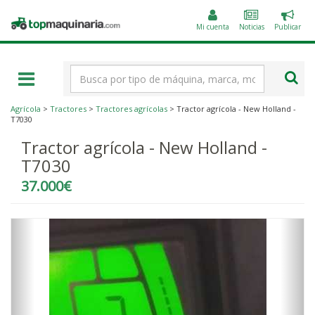
Public
Topmaquinaria.com
un
Mi cuenta
Noticias
Publicar
anunc
Término
de
búsqueda
Agrícola
>
Tractores
>
Tractores agrícolas
> Tractor agrícola - New Holland -
T7030
Tractor agrícola - New Holland -
T7030
37.000€