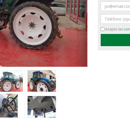
Email
›
Teléfono
Acepto las
con