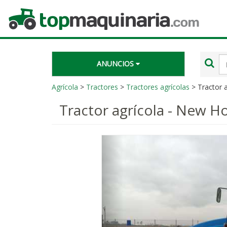
Topmaquinaria.com
Té
ANUNCIOS
de
bú
Agrícola
>
Tractores
>
Tractores agrícolas
> Tractor 
Tractor agrícola - New H