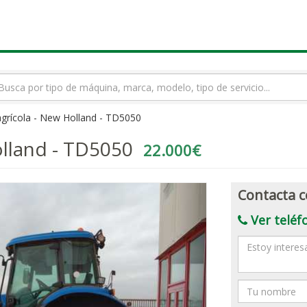
rmino
squeda
agrícola - New Holland - TD5050
olland - TD5050
22.000€
Contacta c
Ver teléf
Mensaje
Nombre