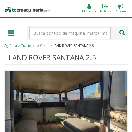
Public
Topmaquinaria.com
un
Mi cuenta
Noticias
Publicar
anunc
Término
de
búsqueda
Agrícola
>
Tractores
>
Otros
> LAND ROVER SANTANA 2.5
LAND ROVER SANTANA 2.5
‹
›