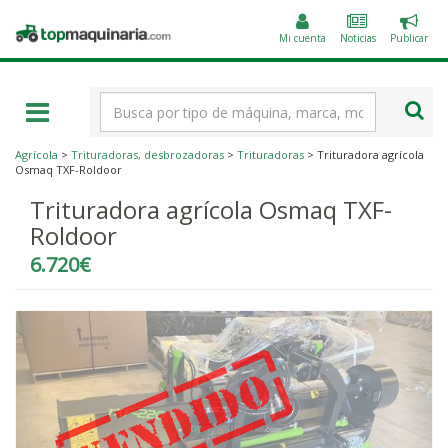
Public
Topmaquinaria.com
un
Mi cuenta
Noticias
Publicar
anunc
Término
de
búsqueda
Agrícola
>
Trituradoras, desbrozadoras
>
Trituradoras
> Trituradora agrícola
Osmaq TXF-Roldoor
Trituradora agrícola Osmaq TXF-
Roldoor
6.720€