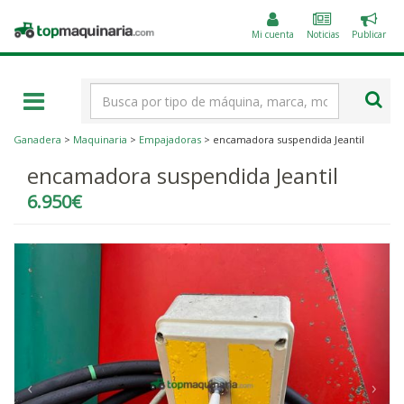
Public
Topmaquinaria.com
un
Mi cuenta
Noticias
Publicar
anunc
Término
de
búsqueda
Ganadera
>
Maquinaria
>
Empajadoras
> encamadora suspendida Jeantil
encamadora suspendida Jeantil
6.950€
‹
›