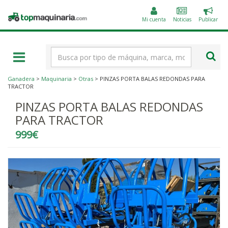
Public
Topmaquinaria.com
un
Mi cuenta
Noticias
Publicar
anunc
Término
de
búsqueda
Ganadera
>
Maquinaria
>
Otras
> PINZAS PORTA BALAS REDONDAS PARA
TRACTOR
PINZAS PORTA BALAS REDONDAS
PARA TRACTOR
999€