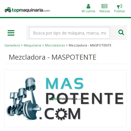
Public
Topmaquinaria.com
un
Mi cuenta
Noticias
Publicar
anunc
Término
de
búsqueda
Ganadera
>
Maquinaria
>
Mezcladoras
> Mezcladora - MASPOTENTE
Mezcladora - MASPOTENTE