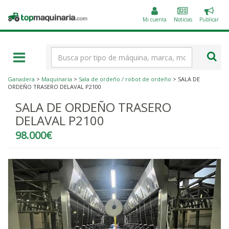
Public
Topmaquinaria.com
un
Mi cuenta
Noticias
Publicar
anunc
Término
de
búsqueda
Ganadera
>
Maquinaria
>
Sala de ordeño / robot de ordeño
> SALA DE
ORDEÑO TRASERO DELAVAL P2100
SALA DE ORDEÑO TRASERO
DELAVAL P2100
98.000€