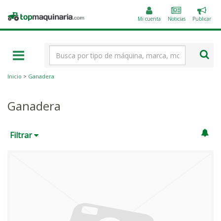
Public
Topmaquinaria.com
un
Mi cuenta
Noticias
Publicar
anunc
Término
de
búsqueda
Inicio
>
Ganadera
Ganadera
Filtrar