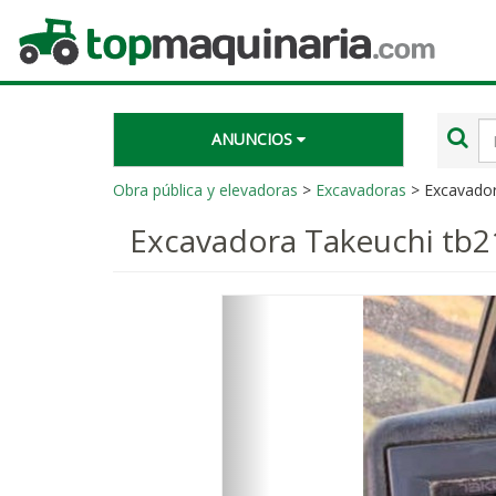
Topmaquinaria.com
Té
ANUNCIOS
de
bú
Obra pública y elevadoras
>
Excavadoras
> Excavador
Excavadora Takeuchi tb2