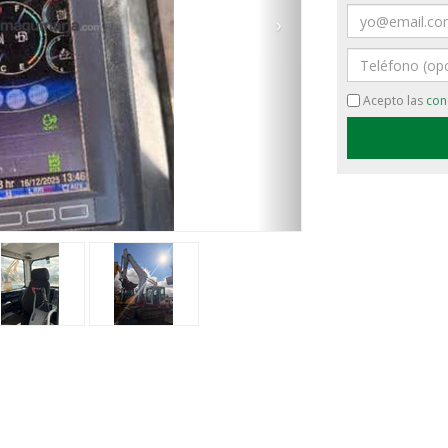
Email
›
Teléfono
Acepto las
con