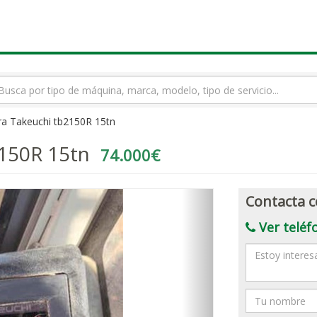
rmino
squeda
a Takeuchi tb2150R 15tn
150R 15tn
74.000€
Contacta c
Ver teléf
Mensaje
Nombre