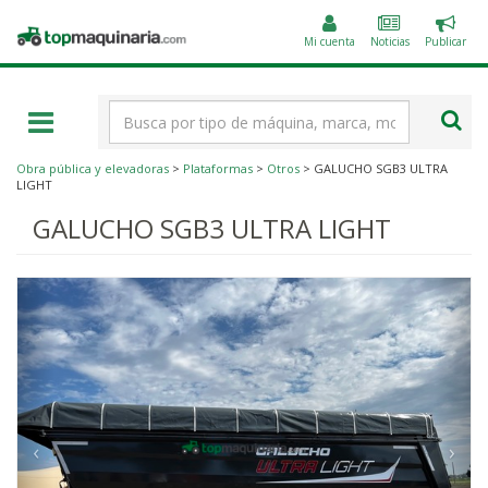
Public
Topmaquinaria.com
un
Mi cuenta
Noticias
Publicar
anunc
Término
de
búsqueda
Obra pública y elevadoras
>
Plataformas
>
Otros
> GALUCHO SGB3 ULTRA
LIGHT
GALUCHO SGB3 ULTRA LIGHT
‹
›