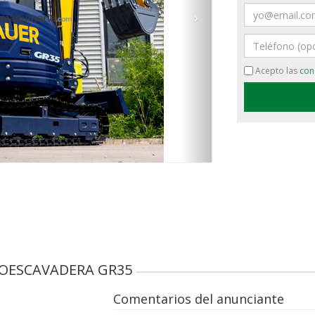
Email
›
Teléfono
Acepto las
con
TROESCAVADERA GR35
Comentarios del anunciante