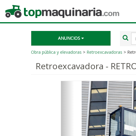
Topmaquinaria.com
Té
ANUNCIOS
de
bú
Obra pública y elevadoras
>
Retroexcavadoras
> Ret
Retroexcavadora - RET