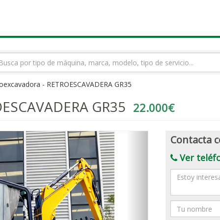
rmino
squeda
roexcavadora - RETROESCAVADERA GR35
ROESCAVADERA GR35
22.000€
Contacta c
Ver teléf
Mensaje
Nombre