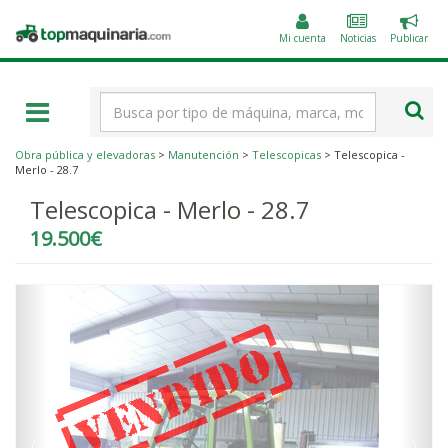
Public
Topmaquinaria.com
un
Mi cuenta
Noticias
Publicar
anunc
Término
de
búsqueda
Obra pública y elevadoras
>
Manutención
>
Telescopicas
> Telescopica -
Merlo - 28.7
Telescopica - Merlo - 28.7
19.500€
‹
›