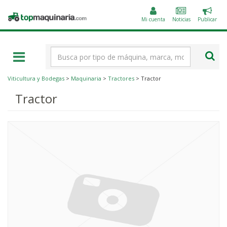
Public
Topmaquinaria.com
un
Mi cuenta
Noticias
Publicar
anunc
Término
de
búsqueda
Viticultura y Bodegas
>
Maquinaria
>
Tractores
> Tractor
Tractor