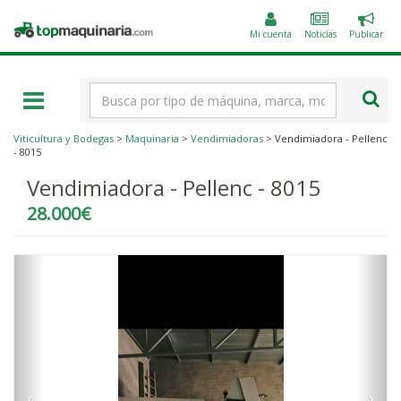
Public
Topmaquinaria.com
un
Mi cuenta
Noticias
Publicar
anunc
Término
de
búsqueda
Viticultura y Bodegas
>
Maquinaria
>
Vendimiadoras
> Vendimiadora - Pellenc
- 8015
Vendimiadora - Pellenc - 8015
28.000€
‹
›