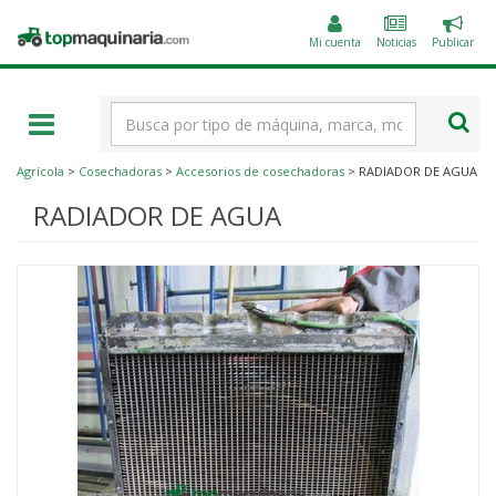
Public
Topmaquinaria.com
un
Mi cuenta
Noticias
Publicar
anunc
Término
de
búsqueda
Agrícola
>
Cosechadoras
>
Accesorios de cosechadoras
> RADIADOR DE AGUA
RADIADOR DE AGUA