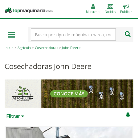
Public
Topmaquinaria.com
un
Mi cuenta
Noticias
Publicar
anunc
Término
de
búsqueda
Inicio
>
Agrícola
>
Cosechadoras
>
John Deere
Cosechadoras John Deere
Filtrar