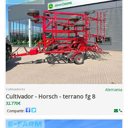
Cultivadores
Alemania
Cultivador - Horsch - terrano fg 8
32.770€
Compartir: