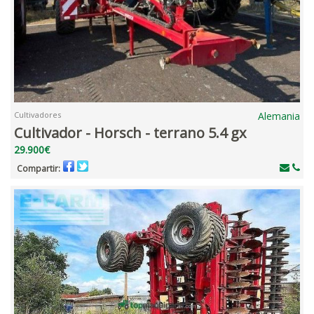
Cultivadores
Alemania
Cultivador - Horsch - terrano 5.4 gx
29.900€
Compartir: