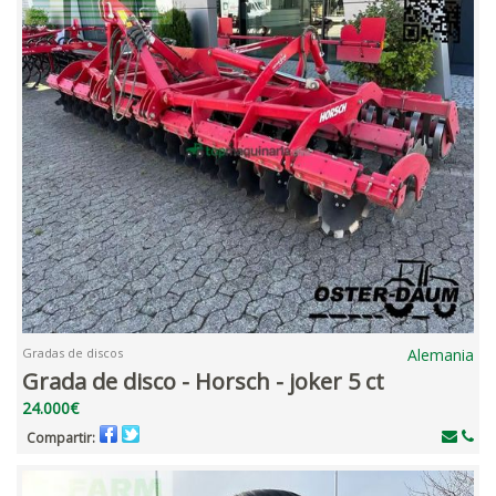
Gradas de discos
Alemania
Grada de disco - Horsch - joker 5 ct
24.000€
Compartir: