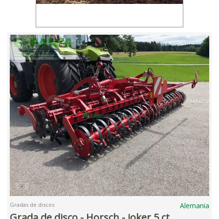
Gradas de discos
Alemania
Grada de disco - Horsch - joker 5 ct