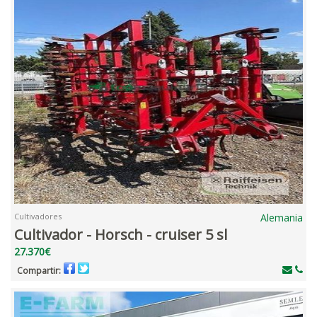
Cultivadores
Alemania
Cultivador - Horsch - cruiser 5 sl
27.370€
Compartir: