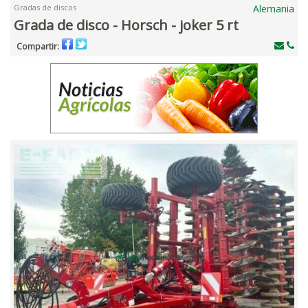
Gradas de discos
Alemania
Grada de disco - Horsch - joker 5 rt
Compartir: