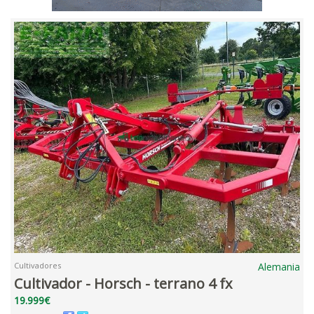
Cultivadores
Alemania
Cultivador - Horsch - terrano 4 fx
19.999€