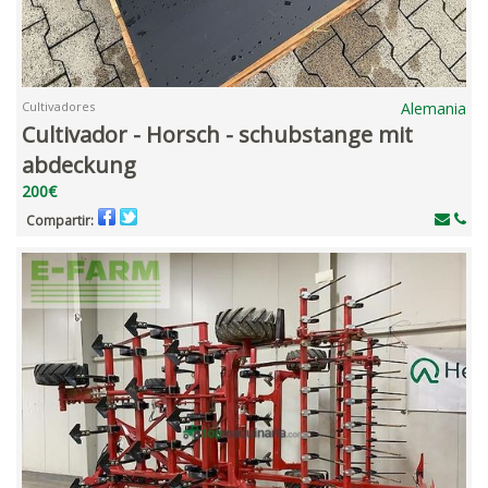
Cultivadores
Alemania
Cultivador - Horsch - schubstange mit
abdeckung
200€
Compartir: