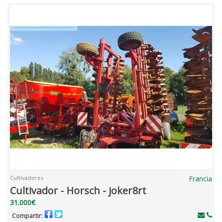
Cultivadores
Francia
Cultivador - Horsch - joker8rt
31.000€
Compartir: