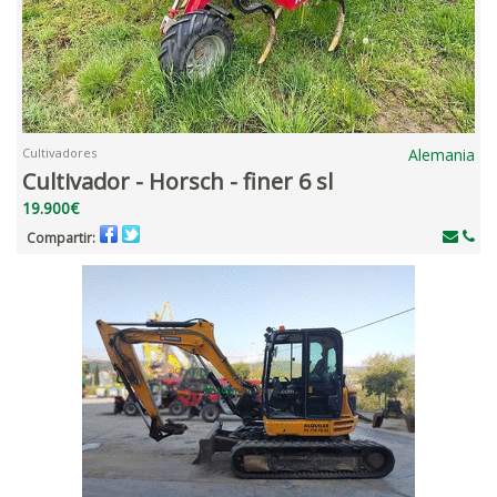
Cultivadores
Alemania
Cultivador - Horsch - finer 6 sl
19.900€
Compartir: