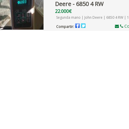
Deere - 6850 4 RW
22.000€
Segunda mano | John Deere | 6850 4 RW | 1
Co
Compartir: