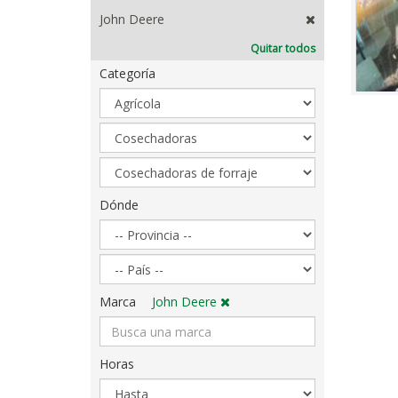
John Deere
Quitar todos
Categoría
Sector
Categoría
Subcategoría
Dónde
Dónde
Marca
John Deere
Horas
Año