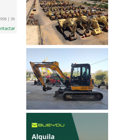
998 | 0h
ntactar