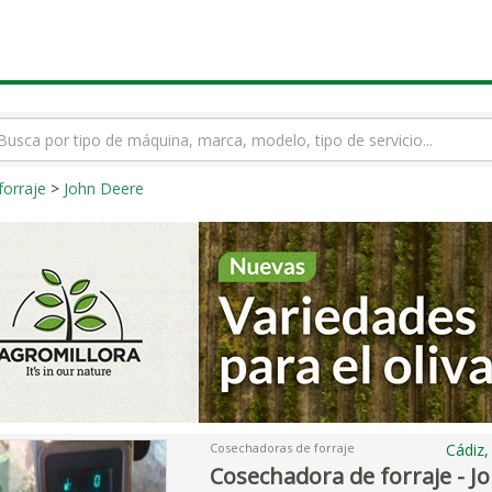
rmino
squeda
orraje
>
John Deere
Cosechadoras de forraje
Cádiz
Cosechadora de forraje - J