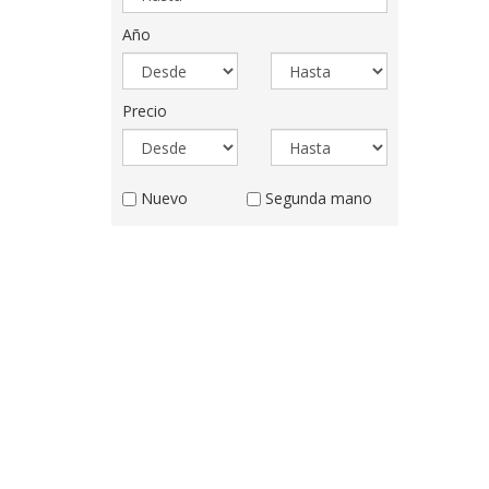
hasta
Año
Año
Año
desde
hasta
Precio
Precio
Precio
desde
hasta
Estado
Nuevo
Segunda mano