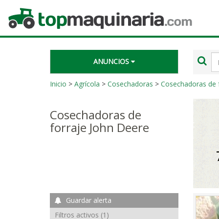
Topmaquinaria.com
Té
ANUNCIOS
de
bú
Inicio
>
Agrícola
>
Cosechadoras
>
Cosechadoras de f
Cosechadoras de
forraje John Deere
Guardar alerta
Filtros activos (1)