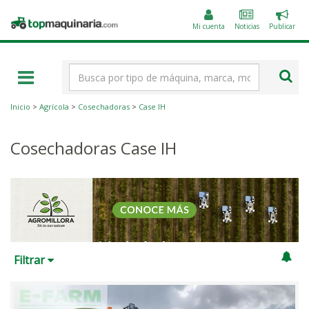
Public
Topmaquinaria.com
un
Mi cuenta
Noticias
Publicar
anunc
Término
de
búsqueda
Inicio
>
Agrícola
>
Cosechadoras
>
Case IH
Cosechadoras Case IH
Filtrar