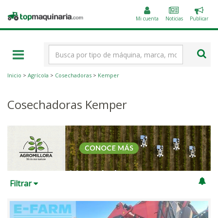
Public
Topmaquinaria.com
un
Mi cuenta
Noticias
Publicar
anunc
Término
de
búsqueda
Inicio
>
Agrícola
>
Cosechadoras
>
Kemper
Cosechadoras Kemper
Filtrar