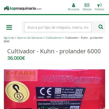
Public
Topmaquinaria.com
un
Mi cuenta
Noticias
Publicar
anunc
Término
de
búsqueda
Agrícola
>
Aperos de labranza
>
Cultivadores
> Cultivador - Kuhn - prolander
6000
Cultivador - Kuhn - prolander 6000
36.000€
‹
›