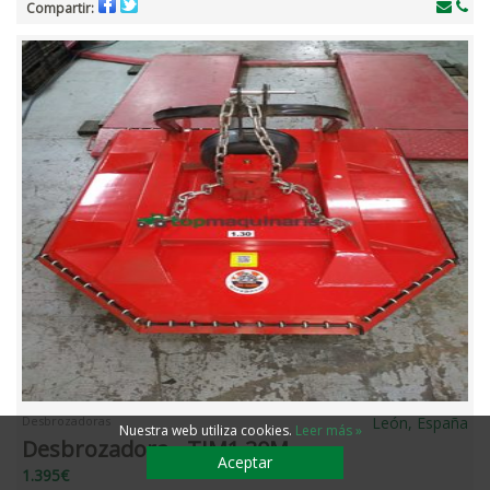
Compartir:
Desbrozadoras
León, España
Nuestra web utiliza cookies
.
Leer más »
Desbrozadora - TJM1.30M
Aceptar
1.395€