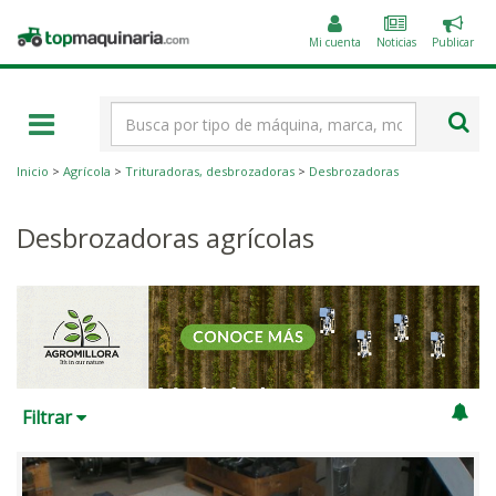
Public
Topmaquinaria.com
un
Mi cuenta
Noticias
Publicar
anunc
Término
de
búsqueda
Inicio
>
Agrícola
>
Trituradoras, desbrozadoras
>
Desbrozadoras
Desbrozadoras agrícolas
Filtrar