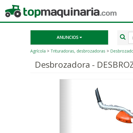
Topmaquinaria.com
Té
ANUNCIOS
de
bú
Agrícola
>
Trituradoras, desbrozadoras
>
Desbrozado
Desbrozadora - DESBR