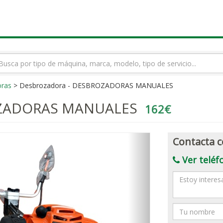
rmino
squeda
ras
> Desbrozadora - DESBROZADORAS MANUALES
OZADORAS MANUALES
162€
Contacta c
Ver teléf
Mensaje
Nombre