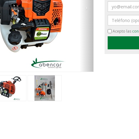
Email
›
Teléfono
Acepto las
con