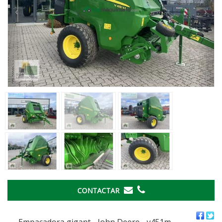
‹
›
CONTACTAR
Empacadora gigant - John Deere - v451m