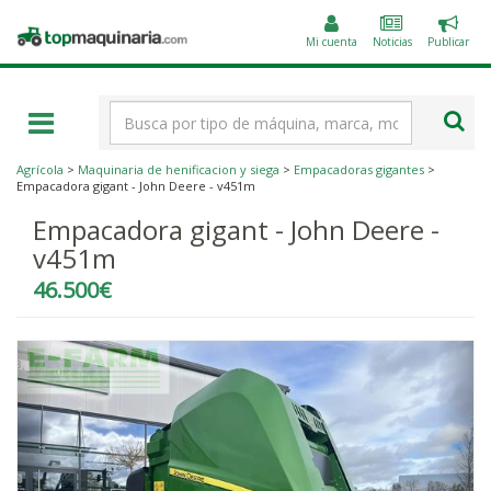
Public
Topmaquinaria.com
un
Mi cuenta
Noticias
Publicar
anunc
Término
de
búsqueda
Agrícola
>
Maquinaria de henificacion y siega
>
Empacadoras gigantes
>
Empacadora gigant - John Deere - v451m
Empacadora gigant - John Deere -
v451m
46.500€