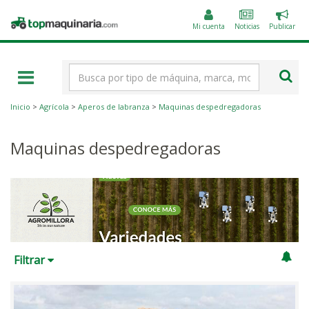
Public
Topmaquinaria.com
un
Mi cuenta
Noticias
Publicar
anunc
Término
de
búsqueda
Inicio
>
Agrícola
>
Aperos de labranza
>
Maquinas despedregadoras
Maquinas despedregadoras
Filtrar