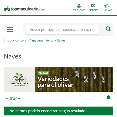
Public
Topmaquinaria.com
un
Mi cuenta
Noticias
Publicar
anunc
Término
de
búsqueda
Inicio
>
Agrícola
>
Almacenamiento
>
Naves
Naves
Filtrar
No hemos podido encontrar ningún resulado...