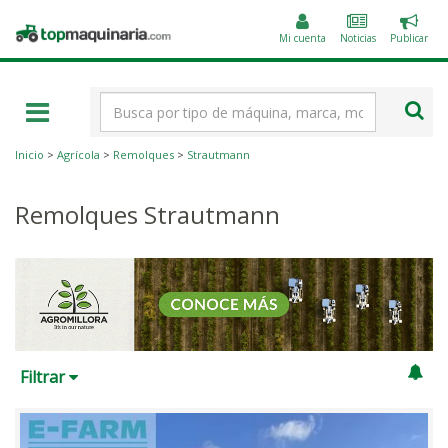
Public
Topmaquinaria.com
un
Mi cuenta
Noticias
Publicar
anunc
Término
de
búsqueda
Inicio
>
Agrícola
>
Remolques
>
Strautmann
Remolques Strautmann
Filtrar