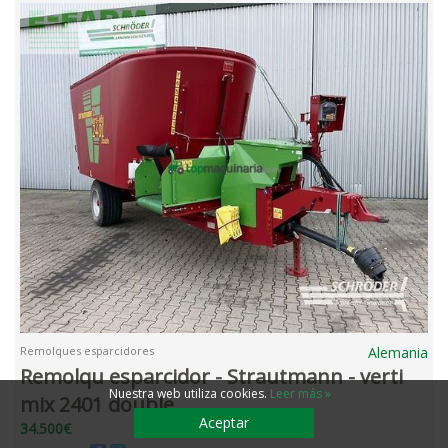
Remolques esparcidores
Alemania
Remolqu esparcidor - Strautmann - verti
Nuestra web utiliza cookies
.
Leer más »
mix 2401 double
Aceptar
34.500€