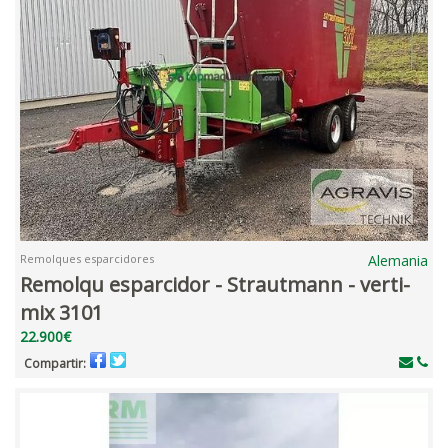
Remolques esparcidores
Alemania
Remolqu esparcidor - Strautmann - verti-
mix 3101
22.900€
Compartir: