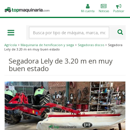
Public
Topmaquinaria.com
un
Mi cuenta
Noticias
Publicar
anunc
Término
de
búsqueda
Agrícola
>
Maquinaria de henificacion y siega
>
Segadoras discos
> Segadora
Lely de 3.20 m en muy buen estado
Segadora Lely de 3.20 m en muy
buen estado