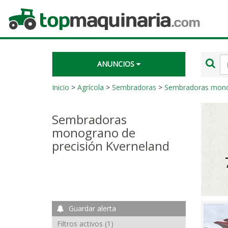
Topmaquinaria.com
Té
ANUNCIOS
de
bú
Inicio
>
Agrícola
>
Sembradoras
>
Sembradoras monog
Sembradoras
monograno de
precisión Kverneland
Guardar alerta
Filtros activos (1)