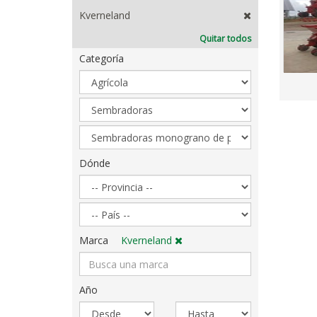
Kverneland
Quitar todos
Categoría
Sector
Categoría
Subcategoría
Dónde
Dónde
Marca
Kverneland
Año
Año
Año