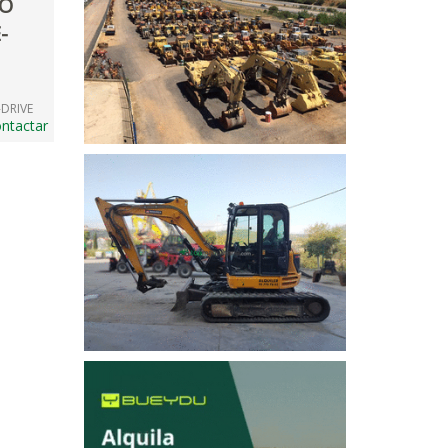
O
-
-DRIVE
ntactar