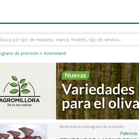
rmino
squeda
rano de precisión
>
Kverneland
Sembradoras monograno de precisión
Palencia