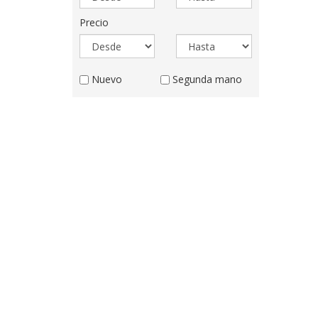
desde
hasta
Precio
Precio
Precio
desde
hasta
Estado
Nuevo
Segunda mano