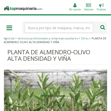
Public
Topmaquinaria.com
un
Mi cuenta
Noticias
Publicar
anunc
Término
de
búsqueda
Agrícola
>
Servicios profesionales y empresas auxiliares
>
Otros
> PLANTA DE
ALMENDRO-OLIVO ALTA DENSIDAD Y VIÑA
PLANTA DE ALMENDRO-OLIVO
ALTA DENSIDAD Y VIÑA
‹
›