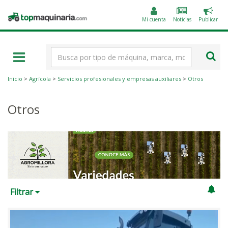
Public
Topmaquinaria.com
un
Mi cuenta
Noticias
Publicar
anunc
Término
de
búsqueda
Inicio
>
Agrícola
>
Servicios profesionales y empresas auxiliares
>
Otros
Otros
Filtrar