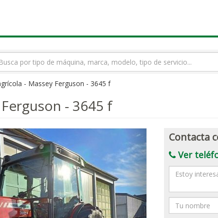
rmino
squeda
grícola - Massey Ferguson - 3645 f
 Ferguson - 3645 f
Contacta c
Ver teléf
Mensaje
Nombre