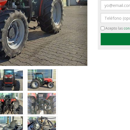
Email
›
Teléfono
Acepto las
con