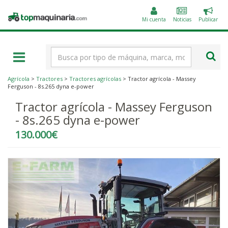
Public
Topmaquinaria.com
un
Mi cuenta
Noticias
Publicar
anunc
Término
de
búsqueda
Agrícola
>
Tractores
>
Tractores agrícolas
> Tractor agrícola - Massey
Ferguson - 8s.265 dyna e-power
Tractor agrícola - Massey Ferguson
- 8s.265 dyna e-power
130.000€