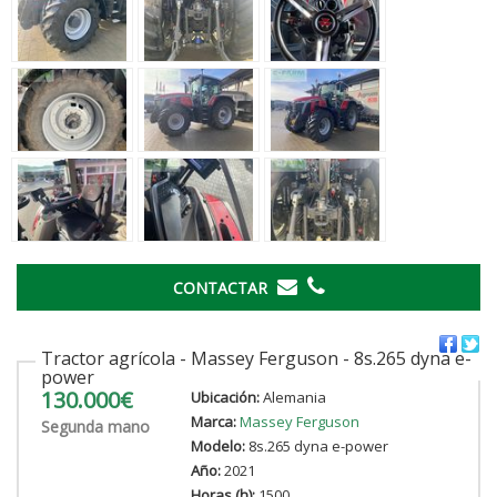
CONTACTAR
Tractor agrícola - Massey Ferguson - 8s.265 dyna e-
power
130.000€
Ubicación:
Alemania
Marca:
Massey Ferguson
Segunda mano
Modelo:
8s.265 dyna e-power
Año:
2021
Horas (h):
1500