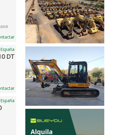
RAMAR
ntactar
, España
110 DT
ntactar
 España
0