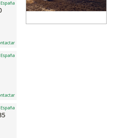
 España
0
ntactar
, España
ntactar
 España
35