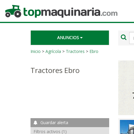
Topmaquinaria.com
Té
ANUNCIOS
de
bú
Inicio
>
Agrícola
>
Tractores
>
Ebro
Tractores Ebro
Guardar alerta
Filtros activos (1)