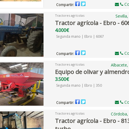
Co
Compartir:
Tractores agrícolas
Sevilla
Tractor agrícola - Ebro - 60
4.000€
Segunda mano | Ebro | 6067
Co
Compartir:
Tractores agrícolas
Albacete,
Equipo de olivar y almendr
3.500€
Segunda mano | Ebro | 350
Co
Compartir:
Tractores agrícolas
Córdoba,
Tractor agrícola - Ebro - 81
turbo