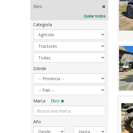
Ebro
Quitar todos
Categoría
Sector
Categoría
Subcategoría
Dónde
Dónde
Marca
Ebro
Año
Año
Año