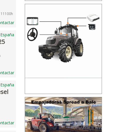
| 11100h
ntactar
 España
25
h
ntactar
, España
esel
ntactar