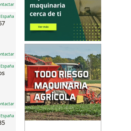
ntactar
, España
67
ntactar
 España
os
ntactar
 España
35