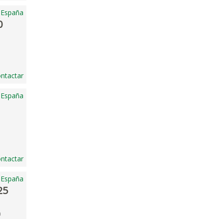
 España
0
ntactar
 España
ntactar
 España
25
h