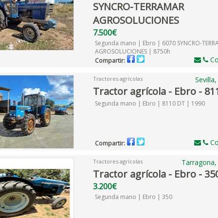
SYNCRO-TERRAMAR
AGROSOLUCIONES
7.500€
Segunda mano | Ebro | 6070 SYNCRO-TER
AGROSOLUCIONES | 8750h
Co
Compartir:
Tractores agrícolas
Sevilla
Tractor agrícola - Ebro - 8
Segunda mano | Ebro | 8110 DT | 1990
Co
Compartir:
Tractores agrícolas
Tarragona,
Tractor agrícola - Ebro - 35
3.200€
Segunda mano | Ebro | 350