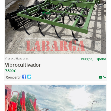
Vibrocultivadores
Burgos, España
Vibrocultivador
7.500€
Compartir: