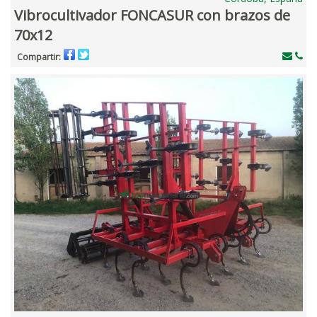
Vibrocultivador FONCASUR con brazos de
70x12
Compartir: