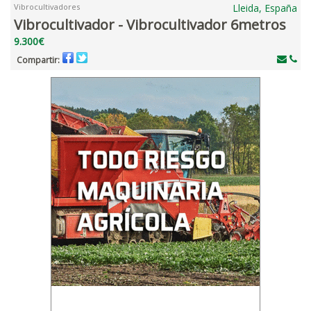
Vibrocultivadores
Lleida, España
Vibrocultivador - Vibrocultivador 6metros
9.300€
Compartir: