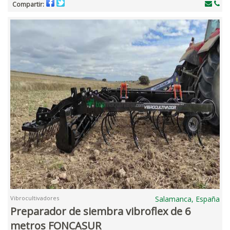
Compartir:
Vibrocultivadores
Salamanca, España
Preparador de siembra vibroflex de 6
metros FONCASUR