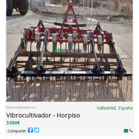
Vibrocultivadores
Valladolid, España
Vibrocultivador - Horpiso
3.000€
Compartir: