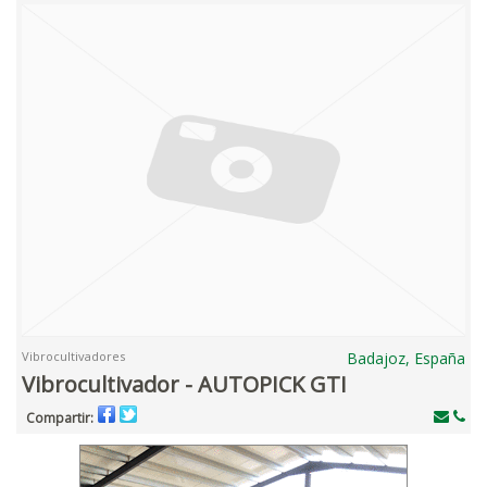
Vibrocultivadores
Badajoz, España
Vibrocultivador - AUTOPICK GTI
Compartir: