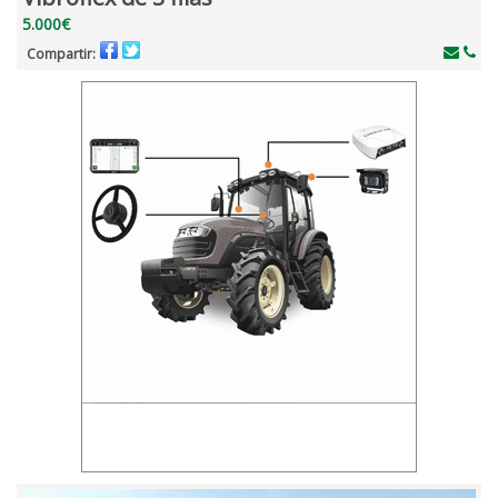
5.000€
Compartir: