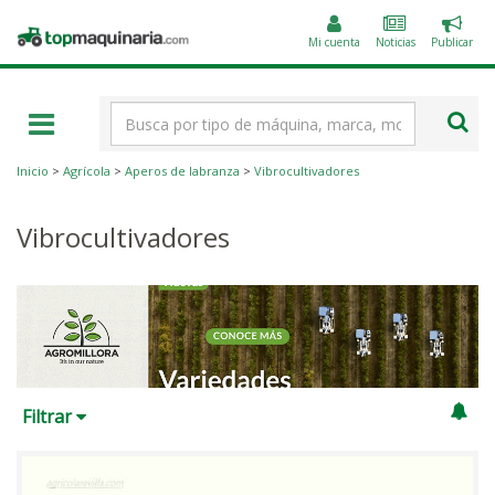
Public
Topmaquinaria.com
un
Mi cuenta
Noticias
Publicar
anunc
Término
de
búsqueda
Inicio
>
Agrícola
>
Aperos de labranza
>
Vibrocultivadores
Vibrocultivadores
Filtrar