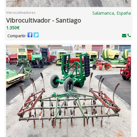
Vibrocultivadores
Salamanca, España
Vibrocultivador - Santiago
1.350€
Compartir: