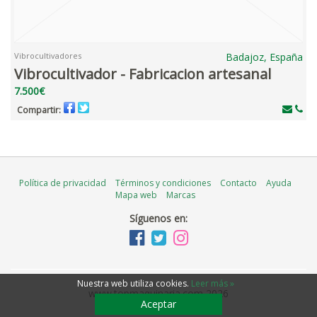
Vibrocultivadores
Badajoz, España
Vibrocultivador - Fabricacion artesanal
7.500€
Compartir:
Política de privacidad
Términos y condiciones
Contacto
Ayuda
Mapa web
Marcas
Síguenos en:
Nuestra web utiliza cookies
.
Leer más »
www.topmaquinaria.com 2026
Aceptar