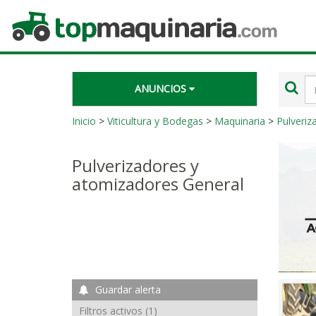
Topmaquinaria.com
Té
ANUNCIOS
de
bú
Inicio
>
Viticultura y Bodegas
>
Maquinaria
>
Pulveriz
Pulverizadores y
atomizadores General
Guardar alerta
Filtros activos (1)