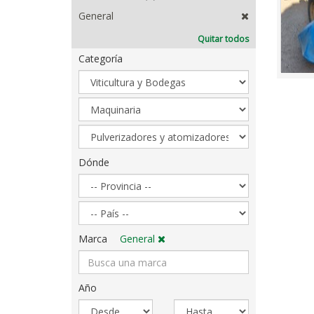
General
Quitar todos
Categoría
Sector
Categoría
Subcategoría
Dónde
Dónde
Marca
General
Año
Año
Año