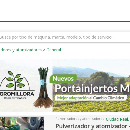
rmino
squeda
adores y atomizadores
>
General
Pulverizadores y atomizadores
Ciudad Real
Pulverizador y atomizador 