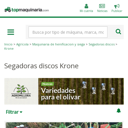
Public
Topmaquinaria.com
un
Mi cuenta
Noticias
Publicar
anunc
Término
de
búsqueda
Inicio
>
Agrícola
>
Maquinaria de henificacion y siega
>
Segadoras discos
>
Krone
Segadoras discos Krone
Filtrar