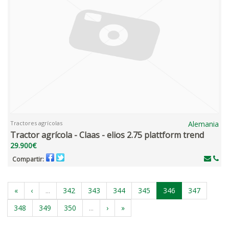
Tractores agrícolas
Alemania
Tractor agrícola - Claas - elios 2.75 plattform trend
29.900€
Compartir:
«
‹
...
342
343
344
345
346
347
348
349
350
...
›
»