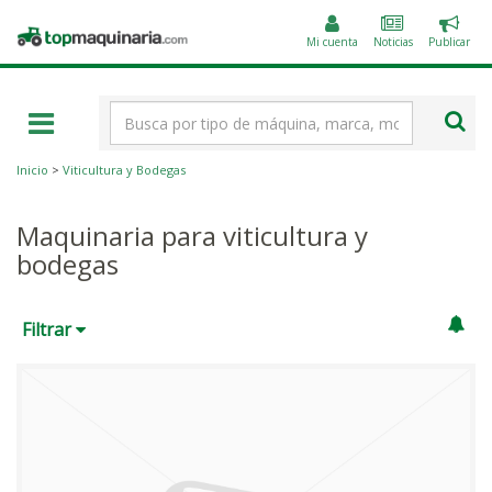
Public
Topmaquinaria.com
un
Mi cuenta
Noticias
Publicar
anunc
Término
de
búsqueda
Inicio
>
Viticultura y Bodegas
Maquinaria para viticultura y
bodegas
Filtrar